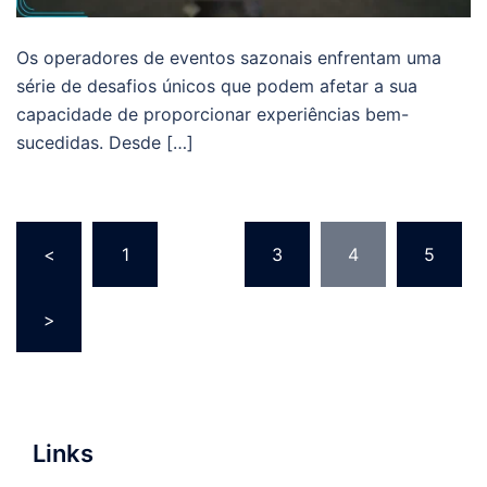
Os operadores de eventos sazonais enfrentam uma
série de desafios únicos que podem afetar a sua
capacidade de proporcionar experiências bem-
sucedidas. Desde […]
Posts
<
1
…
3
4
5
pagination
>
Links