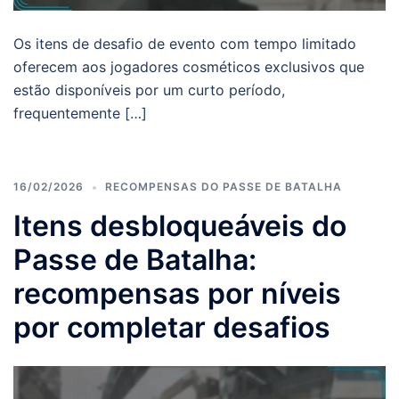
Os itens de desafio de evento com tempo limitado
oferecem aos jogadores cosméticos exclusivos que
estão disponíveis por um curto período,
frequentemente […]
16/02/2026
RECOMPENSAS DO PASSE DE BATALHA
Itens desbloqueáveis do
Passe de Batalha:
recompensas por níveis
por completar desafios