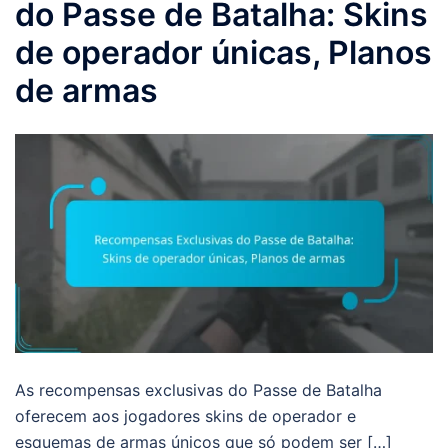
do Passe de Batalha: Skins
de operador únicas, Planos
de armas
As recompensas exclusivas do Passe de Batalha
oferecem aos jogadores skins de operador e
esquemas de armas únicos que só podem ser […]