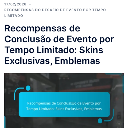
17/02/2026
RECOMPENSAS DO DESAFIO DE EVENTO POR TEMPO
LIMITADO
Recompensas de
Conclusão de Evento por
Tempo Limitado: Skins
Exclusivas, Emblemas