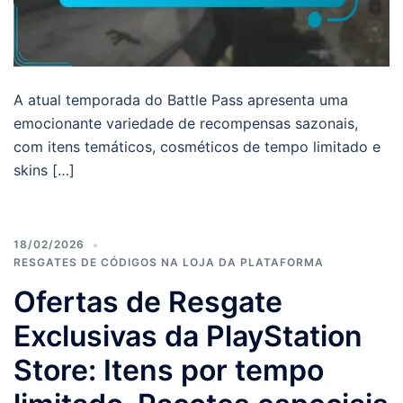
A atual temporada do Battle Pass apresenta uma
emocionante variedade de recompensas sazonais,
com itens temáticos, cosméticos de tempo limitado e
skins […]
18/02/2026
RESGATES DE CÓDIGOS NA LOJA DA PLATAFORMA
Ofertas de Resgate
Exclusivas da PlayStation
Store: Itens por tempo