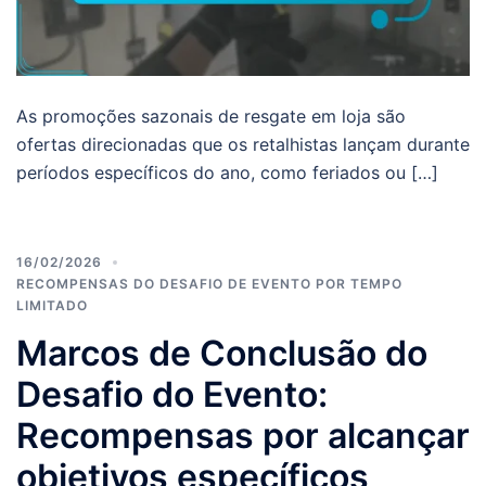
As promoções sazonais de resgate em loja são
ofertas direcionadas que os retalhistas lançam durante
períodos específicos do ano, como feriados ou […]
16/02/2026
RECOMPENSAS DO DESAFIO DE EVENTO POR TEMPO
LIMITADO
Marcos de Conclusão do
Desafio do Evento:
Recompensas por alcançar
objetivos específicos