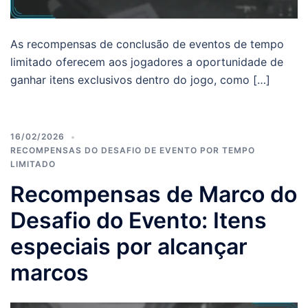
As recompensas de conclusão de eventos de tempo
limitado oferecem aos jogadores a oportunidade de
ganhar itens exclusivos dentro do jogo, como […]
16/02/2026
RECOMPENSAS DO DESAFIO DE EVENTO POR TEMPO
LIMITADO
Recompensas de Marco do
Desafio do Evento: Itens
especiais por alcançar
marcos