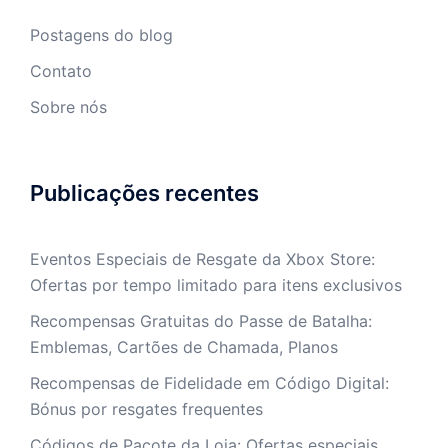
Postagens do blog
Contato
Sobre nós
Publicações recentes
Eventos Especiais de Resgate da Xbox Store:
Ofertas por tempo limitado para itens exclusivos
Recompensas Gratuitas do Passe de Batalha:
Emblemas, Cartões de Chamada, Planos
Recompensas de Fidelidade em Código Digital:
Bónus por resgates frequentes
Códigos de Pacote da Loja: Ofertas especiais,