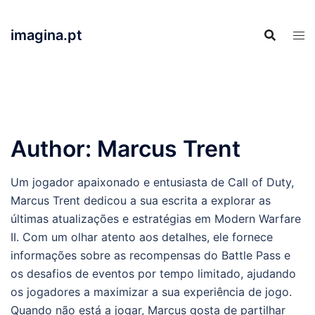
Skip
to
imagina.pt
content
Author:
Marcus Trent
Um jogador apaixonado e entusiasta de Call of Duty,
Marcus Trent dedicou a sua escrita a explorar as
últimas atualizações e estratégias em Modern Warfare
II. Com um olhar atento aos detalhes, ele fornece
informações sobre as recompensas do Battle Pass e
os desafios de eventos por tempo limitado, ajudando
os jogadores a maximizar a sua experiência de jogo.
Quando não está a jogar, Marcus gosta de partilhar