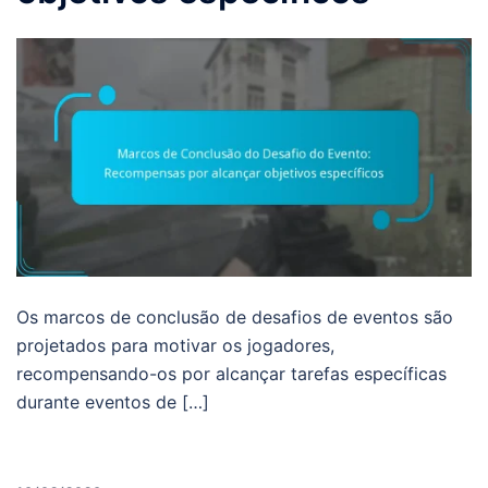
Os marcos de conclusão de desafios de eventos são
projetados para motivar os jogadores,
recompensando-os por alcançar tarefas específicas
durante eventos de […]