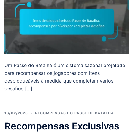
Um Passe de Batalha é um sistema sazonal projetado
para recompensar os jogadores com itens
desbloqueáveis à medida que completam vários
desafios […]
16/02/2026
RECOMPENSAS DO PASSE DE BATALHA
Recompensas Exclusivas