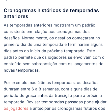
Cronogramas históricos de temporadas
anteriores
As temporadas anteriores mostraram um padrão
consistente em relação aos cronogramas dos
desafios. Normalmente, os desafios começaram no
primeiro dia de uma temporada e terminaram alguns
dias antes do início da próxima temporada. Este
padrão permite que os jogadores se envolvam com o
conteúdo sem sobreposição com os lançamentos de
novas temporadas.
Por exemplo, nas últimas temporadas, os desafios
duraram entre 6 a 8 semanas, com alguns dias de
período de graça antes da transição para a próxima
temporada. Revisar temporadas passadas pode ajudar
os jogadores
a antecipar os cronogramas futuros dos