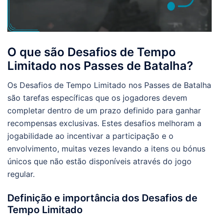
O que são Desafios de Tempo
Limitado nos Passes de Batalha?
Os Desafios de Tempo Limitado nos Passes de Batalha
são tarefas específicas que os jogadores devem
completar dentro de um prazo definido para ganhar
recompensas exclusivas. Estes desafios melhoram a
jogabilidade ao incentivar a participação e o
envolvimento, muitas vezes levando a itens ou bónus
únicos que não estão disponíveis através do jogo
regular.
Definição e importância dos Desafios de
Tempo Limitado