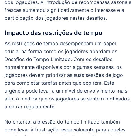
dos jogadores. A introdução de recompensas sazonais
frescas aumentou significativamente o interesse e a
participação dos jogadores nestes desafios.
Impacto das restrições de tempo
As restrições de tempo desempenham um papel
crucial na forma como os jogadores abordam os
Desafios de Tempo Limitado. Com os desafios
normalmente disponíveis por algumas semanas, os
jogadores devem priorizar as suas sessões de jogo
para completar tarefas antes que expirem. Esta
urgência pode levar a um nível de envolvimento mais
alto, à medida que os jogadores se sentem motivados
a entrar regularmente.
No entanto, a pressão do tempo limitado também
pode levar à frustração, especialmente para aqueles