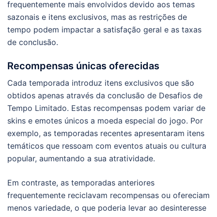
frequentemente mais envolvidos devido aos temas
sazonais e itens exclusivos, mas as restrições de
tempo podem impactar a satisfação geral e as taxas
de conclusão.
Recompensas únicas oferecidas
Cada temporada introduz itens exclusivos que são
obtidos apenas através da conclusão de Desafios de
Tempo Limitado. Estas recompensas podem variar de
skins e emotes únicos a moeda especial do jogo. Por
exemplo, as temporadas recentes apresentaram itens
temáticos que ressoam com eventos atuais ou cultura
popular, aumentando a sua atratividade.
Em contraste, as temporadas anteriores
frequentemente reciclavam recompensas ou ofereciam
menos variedade, o que poderia levar ao desinteresse