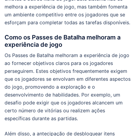
melhora a experiência de jogo, mas também fomenta
um ambiente competitivo entre os jogadores que se
esforçam para completar todas as tarefas disponíveis.
Como os Passes de Batalha melhoram a
experiência de jogo
Os Passes de Batalha melhoram a experiência de jogo
ao fornecer objetivos claros para os jogadores
perseguirem. Estes objetivos frequentemente exigem
que os jogadores se envolvam em diferentes aspectos
do jogo, promovendo a exploração e o
desenvolvimento de habilidades. Por exemplo, um
desafio pode exigir que os jogadores alcancem um
certo número de vitórias ou realizem ações
específicas durante as partidas.
Além disso, a antecipação de desbloquear itens