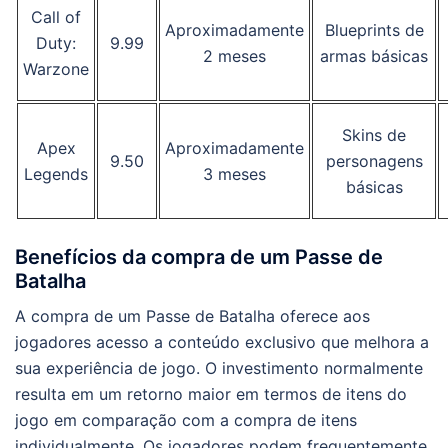
Call of
Aproximadamente
Blueprints de
Duty:
9.99
2 meses
armas básicas
Warzone
Skins de
Apex
Aproximadamente
9.50
personagens
Legends
3 meses
básicas
Benefícios da compra de um Passe de
Batalha
A compra de um Passe de Batalha oferece aos
jogadores acesso a conteúdo exclusivo que melhora a
sua experiência de jogo. O investimento normalmente
resulta em um retorno maior em termos de itens do
jogo em comparação com a compra de itens
individualmente. Os jogadores podem frequentemente