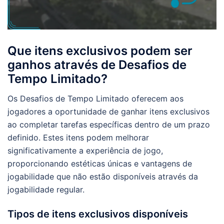
Que itens exclusivos podem ser
ganhos através de Desafios de
Tempo Limitado?
Os Desafios de Tempo Limitado oferecem aos
jogadores a oportunidade de ganhar itens exclusivos
ao completar tarefas específicas dentro de um prazo
definido. Estes itens podem melhorar
significativamente a experiência de jogo,
proporcionando estéticas únicas e vantagens de
jogabilidade que não estão disponíveis através da
jogabilidade regular.
Tipos de itens exclusivos disponíveis