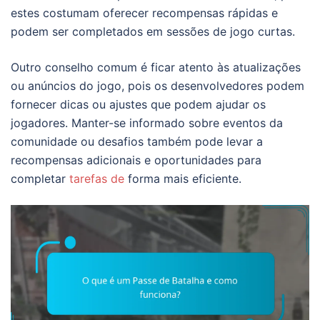
estes costumam oferecer recompensas rápidas e
podem ser completados em sessões de jogo curtas.
Outro conselho comum é ficar atento às atualizações
ou anúncios do jogo, pois os desenvolvedores podem
fornecer dicas ou ajustes que podem ajudar os
jogadores. Manter-se informado sobre eventos da
comunidade ou desafios também pode levar a
recompensas adicionais e oportunidades para
completar
tarefas de
forma mais eficiente.