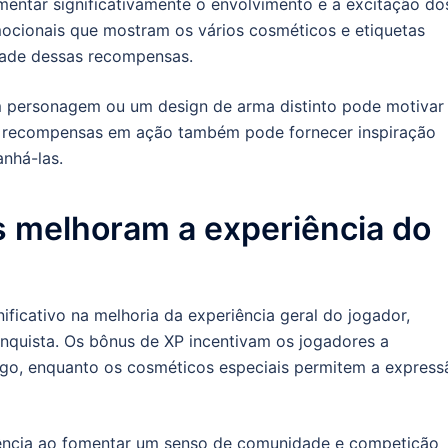
ntar significativamente o envolvimento e a excitação do
ocionais que mostram os vários cosméticos e etiquetas
idade dessas recompensas.
m personagem ou um design de arma distinto pode motivar
as recompensas em ação também pode fornecer inspiração
nhá-las.
melhoram a experiência do
cativo na melhoria da experiência geral do jogador,
quista. Os bônus de XP incentivam os jogadores a
go, enquanto os cosméticos especiais permitem a express
iência ao fomentar um senso de comunidade e competição