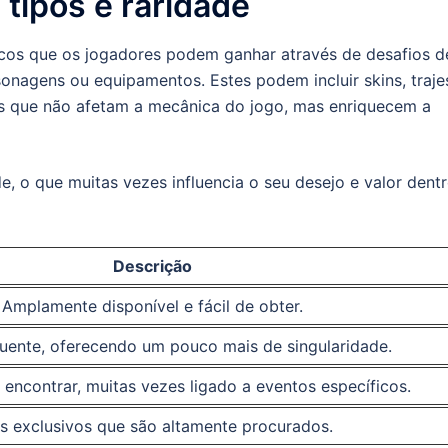
tipos e raridade
nicos que os jogadores podem ganhar através de desafios d
onagens ou equipamentos. Estes podem incluir skins, traje
as que não afetam a mecânica do jogo, mas enriquecem a
, o que muitas vezes influencia o seu desejo e valor dent
Descrição
Amplamente disponível e fácil de obter.
uente, oferecendo um pouco mais de singularidade.
e encontrar, muitas vezes ligado a eventos específicos.
ns exclusivos que são altamente procurados.