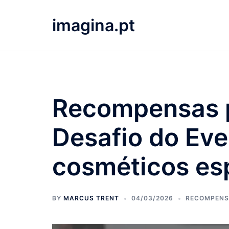
Skip
to
imagina.pt
content
Recompensas p
Desafio do Eve
cosméticos esp
BY
MARCUS TRENT
04/03/2026
RECOMPENSA