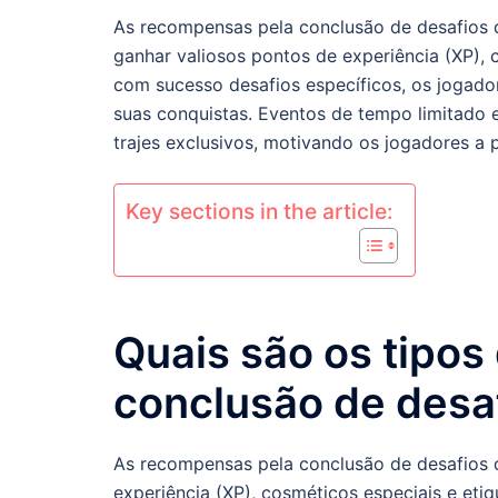
As recompensas pela conclusão de desafios 
ganhar valiosos pontos de experiência (XP), 
com sucesso desafios específicos, os jogado
suas conquistas. Eventos de tempo limitado e
trajes exclusivos, motivando os jogadores a 
Key sections in the article:
Quais são os tipo
conclusão de desa
As recompensas pela conclusão de desafios 
experiência (XP), cosméticos especiais e et