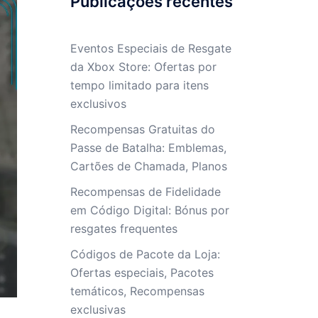
Publicações recentes
Eventos Especiais de Resgate
da Xbox Store: Ofertas por
tempo limitado para itens
exclusivos
Recompensas Gratuitas do
Passe de Batalha: Emblemas,
Cartões de Chamada, Planos
Recompensas de Fidelidade
em Código Digital: Bónus por
resgates frequentes
Códigos de Pacote da Loja:
Ofertas especiais, Pacotes
temáticos, Recompensas
exclusivas