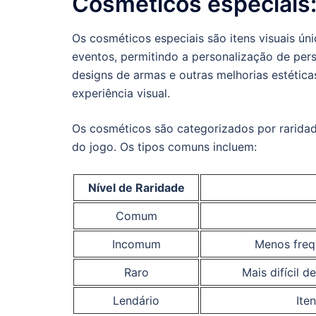
Cosméticos especiais: 
Os cosméticos especiais são itens visuais ú
eventos, permitindo a personalização de pers
designs de armas e outras melhorias estétic
experiência visual.
Os cosméticos são categorizados por raridade
do jogo. Os tipos comuns incluem:
Nível de Raridade
Comum
Incomum
Menos freq
Raro
Mais difícil d
Lendário
Ite