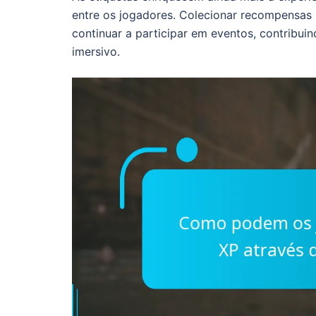
entre os jogadores. Colecionar recompensas 
continuar a participar em eventos, contribui
imersivo.