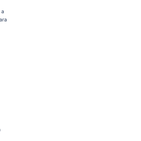
 a
ara
a