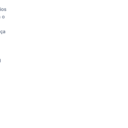
ios
m o
eça
l