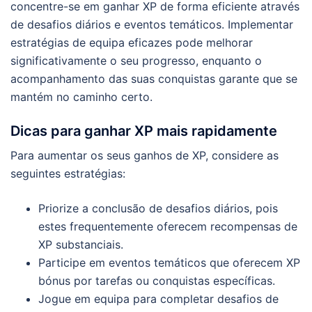
concentre-se em ganhar XP de forma eficiente através
de desafios diários e eventos temáticos. Implementar
estratégias de equipa eficazes pode melhorar
significativamente o seu progresso, enquanto o
acompanhamento das suas conquistas garante que se
mantém no caminho certo.
Dicas para ganhar XP mais rapidamente
Para aumentar os seus ganhos de XP, considere as
seguintes estratégias:
Priorize a conclusão de desafios diários, pois
estes frequentemente oferecem recompensas de
XP substanciais.
Participe em eventos temáticos que oferecem XP
bónus por tarefas ou conquistas específicas.
Jogue em equipa para completar desafios de