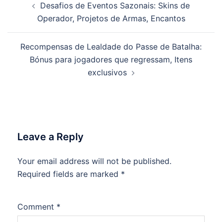
Desafios de Eventos Sazonais: Skins de
navigation
Operador, Projetos de Armas, Encantos
Recompensas de Lealdade do Passe de Batalha:
Bónus para jogadores que regressam, Itens
exclusivos
Leave a Reply
Your email address will not be published.
Required fields are marked
*
Comment
*