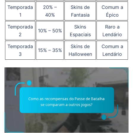
Temporada
20% –
Skins de
Comum a
1
40%
Fantasia
Épico
Temporada
Skins
Raro a
10% – 50%
2
Espaciais
Lendário
Temporada
Skins de
Comum a
15% – 35%
3
Halloween
Lendário