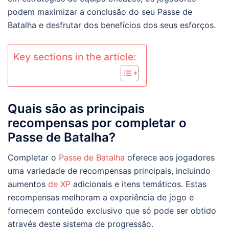
podem maximizar a conclusão do seu Passe de
Batalha e desfrutar dos benefícios dos seus esforços.
Key sections in the article:
Quais são as principais
recompensas por completar o
Passe de Batalha?
Completar o
Passe de Batalha
oferece aos jogadores
uma variedade de recompensas principais, incluindo
aumentos
de XP
adicionais e itens temáticos. Estas
recompensas melhoram a experiência de jogo e
fornecem conteúdo exclusivo que só pode ser obtido
através deste sistema de progressão.