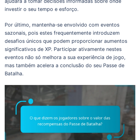
ajudará a tomar decisões informadas sobre onde
investir o seu tempo e esforço.
Por último, mantenha-se envolvido com eventos
sazonais, pois estes frequentemente introduzem
desafios únicos que podem proporcionar aumentos
significativos de XP. Participar ativamente nestes
eventos não só melhora a sua experiência de jogo,
mas também acelera a conclusão do seu Passe de
Batalha.