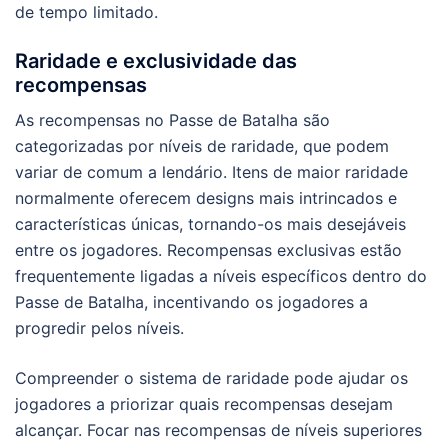
de tempo limitado.
Raridade e exclusividade das
recompensas
As recompensas no Passe de Batalha são
categorizadas por níveis de raridade, que podem
variar de comum a lendário. Itens de maior raridade
normalmente oferecem designs mais intrincados e
características únicas, tornando-os mais desejáveis
entre os jogadores. Recompensas exclusivas estão
frequentemente ligadas a níveis específicos dentro do
Passe de Batalha, incentivando os jogadores a
progredir pelos níveis.
Compreender o sistema de raridade pode ajudar os
jogadores a priorizar quais recompensas desejam
alcançar. Focar nas recompensas de níveis superiores