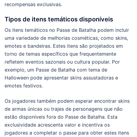
recompensas exclusivas.
Tipos de itens temáticos disponíveis
Os itens temáticos no Passe de Batalha podem incluir
uma variedade de melhorias cosméticas, como skins,
emotes e bandeiras. Estes itens são projetados em
torno de temas específicos que frequentemente
refletem eventos sazonais ou cultura popular. Por
exemplo, um Passe de Batalha com tema de
Halloween pode apresentar skins assustadoras e
emotes festivos.
Os jogadores também podem esperar encontrar skins
de armas únicas ou trajes de personagens que não
estão disponíveis fora do Passe de Batalha. Esta
exclusividade acrescenta valor e incentiva os
jogadores a completar o passe para obter estes itens