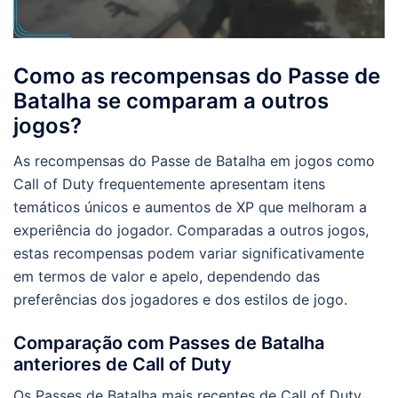
Como as recompensas do Passe de
Batalha se comparam a outros
jogos?
As recompensas do Passe de Batalha em jogos como
Call of Duty frequentemente apresentam itens
temáticos únicos e aumentos de XP que melhoram a
experiência do jogador. Comparadas a outros jogos,
estas recompensas podem variar significativamente
em termos de valor e apelo, dependendo das
preferências dos jogadores e dos estilos de jogo.
Comparação com Passes de Batalha
anteriores de Call of Duty
Os Passes de Batalha mais recentes de Call of Duty